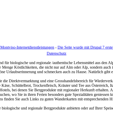
Montviso-Internetdienstleistungen
-
Die Seite wurde mit Drupal 7 erstel
D
atenschutz
d für biologische und regionale /authentische Lebensmittel aus den Al
eine Menge Köstlichkeiten, die nicht nur auf Alm oder Alp, sondern au
schöne Urlaubserinnerung und schmecken auch zu Hause. Natürlich gibt 
ür die Direktvermarktung und eine Grosshandelsbereich für Wiederverk
Käse, Schüttelbrot, Trockenfleisch, Kräuter und Tee aus Österreich, I
otels, bei denen Sie Bergprodukte mit regionaler Herkunft erhalten. 
uchen, wo Sie in ihren Ferien besonders gute Spezialitäten geniessen k
ns finden Sie auch Links zu guten Wanderkarten mit entsprechenden H
e biologische und regionale Bergprodukte anbieten oder auf Ihrer Spei