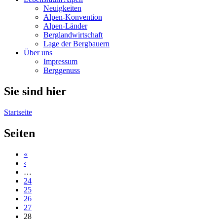
Neuigkeiten
Alpen-Konvention
Alpen-Länder
Berglandwirtschaft
Lage der Bergbauern
Über uns
Impressum
Berggenuss
Sie sind hier
Startseite
Seiten
«
‹
…
24
25
26
27
28