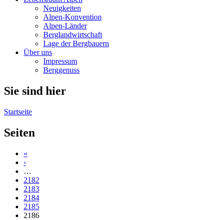
Neuigkeiten
Alpen-Konvention
Alpen-Länder
Berglandwirtschaft
Lage der Bergbauern
Über uns
Impressum
Berggenuss
Sie sind hier
Startseite
Seiten
«
‹
…
2182
2183
2184
2185
2186