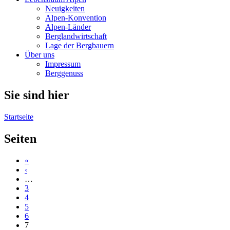
Neuigkeiten
Alpen-Konvention
Alpen-Länder
Berglandwirtschaft
Lage der Bergbauern
Über uns
Impressum
Berggenuss
Sie sind hier
Startseite
Seiten
«
‹
…
3
4
5
6
7