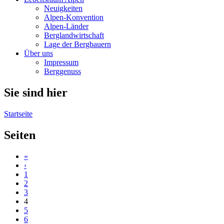
Neuigkeiten
Alpen-Konvention
Alpen-Länder
Berglandwirtschaft
Lage der Bergbauern
Über uns
Impressum
Berggenuss
Sie sind hier
Startseite
Seiten
«
‹
1
2
3
4
5
6