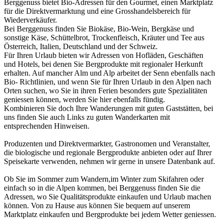
Berggenuss bietet Bio-Adressen für den Gourmet, einen Marktplatz
für die Direktvermarktung und eine Grosshandelsbereich für
Wiederverkäufer.
Bei Berggenuss finden Sie Biokäse, Bio-Wein, Bergkäse und
sonstige Käse, Schüttelbrot, Trockenfleisch, Kräuter und Tee aus
Österreich, Italien, Deutschland und der Schweiz.
Für Ihren Urlaub bieten wir Adressen von Hofläden, Geschäften
und Hotels, bei denen Sie Bergprodukte mit regionaler Herkunft
erhalten. Auf mancher Alm und Alp arbeitet der Senn ebenfalls nach
Bio- Richtlinien, und wenn Sie für Ihren Urlaub in den Alpen nach
Orten suchen, wo Sie in ihren Ferien besonders gute Spezialitäten
geniessen können, werden Sie hier ebenfalls fündig.
Kombinieren Sie doch Ihre Wanderungen mit guten Gaststätten, bei
uns finden Sie auch Links zu guten Wanderkarten mit
entsprechenden Hinweisen.
Produzenten und Direktvermarkter, Gastronomen und Veranstalter,
die biologische und regionale Bergprodukte anbieten oder auf Ihrer
Speisekarte verwenden, nehmen wir gerne in unsere Datenbank auf.
Ob Sie im Sommer zum Wandern,im Winter zum Skifahren oder
einfach so in die Alpen kommen, bei Berggenuss finden Sie die
Adressen, wo Sie Qualitätsprodukte einkaufen und Urlaub machen
können. Von zu Hause aus können Sie bequem auf unserem
Marktplatz einkaufen und Bergprodukte bei jedem Wetter geniessen.