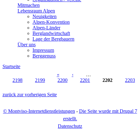
Mitmachen
Lebensraum Alpen
Neuigkeiten
Alpen-Konvention
Alpen-Länder
Berglandwirtschaft
Lage der Bergbauern
Über uns
Impressum
Berggenuss
Startseite
Sie sind hier
«
‹
…
2198
2199
2200
2201
2202
2203
Seiten
zurück zur vorherigen Seite
© Montviso-Internetdienstleistungen
-
Die Seite wurde mit Drupal 7
erstellt.
D
atenschutz