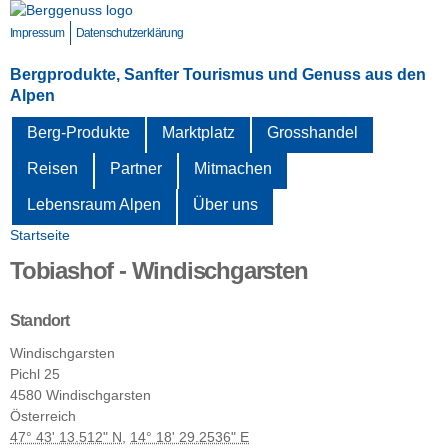
Direkt
zum
Impressum
Datenschutzerklärung
Inhalt
Bergprodukte, Sanfter Tourismus und Genuss aus den
Alpen
Berg-Produkte
Marktplatz
Grosshandel
Reisen
Partner
Mitmachen
Lebensraum Alpen
Über uns
Startseite
Sie sind hier
Tobiashof - Windischgarsten
Standort
Windischgarsten
Pichl
25
4580
Windischgarsten
Österreich
47° 43' 13.512" N
,
14° 18' 29.2536" E