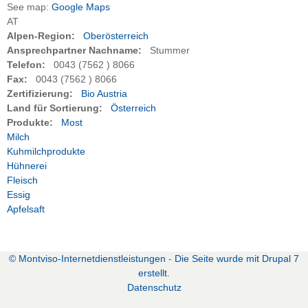
See map:
Google Maps
AT
Alpen-Region:
Oberösterreich
Ansprechpartner Nachname:
Stummer
Telefon:
0043 (7562 ) 8066
Fax:
0043 (7562 ) 8066
Zertifizierung:
Bio Austria
Land für Sortierung:
Österreich
Produkte:
Most
Milch
Kuhmilchprodukte
Hühnerei
Fleisch
Essig
Apfelsaft
zurück zur vorherigen Seite
© Montviso-Internetdienstleistungen
-
Die Seite wurde mit Drupal 7
erstellt.
D
atenschutz