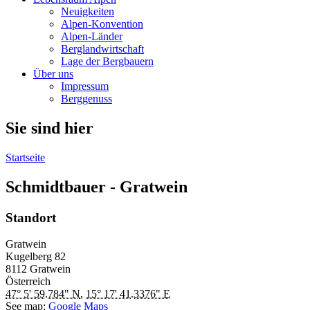
Neuigkeiten
Alpen-Konvention
Alpen-Länder
Berglandwirtschaft
Lage der Bergbauern
Über uns
Impressum
Berggenuss
Sie sind hier
Startseite
Schmidtbauer - Gratwein
Standort
Gratwein
Kugelberg
82
8112
Gratwein
Österreich
47° 5' 59.784" N
,
15° 17' 41.3376" E
See map:
Google Maps