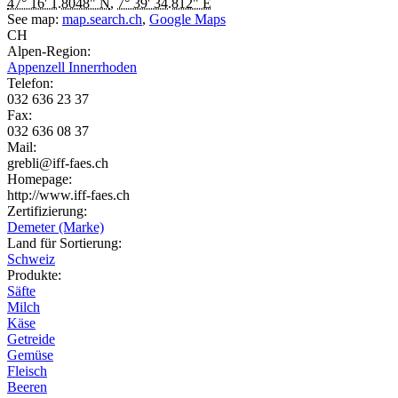
47° 16' 1.8048" N
,
7° 39' 34.812" E
See map:
map.search.ch
,
Google Maps
CH
Alpen-Region:
Appenzell Innerrhoden
Telefon:
032 636 23 37
Fax:
032 636 08 37
Mail:
grebli@iff-faes.ch
Homepage:
http://www.iff-faes.ch
Zertifizierung:
Demeter (Marke)
Land für Sortierung:
Schweiz
Produkte:
Säfte
Milch
Käse
Getreide
Gemüse
Fleisch
Beeren