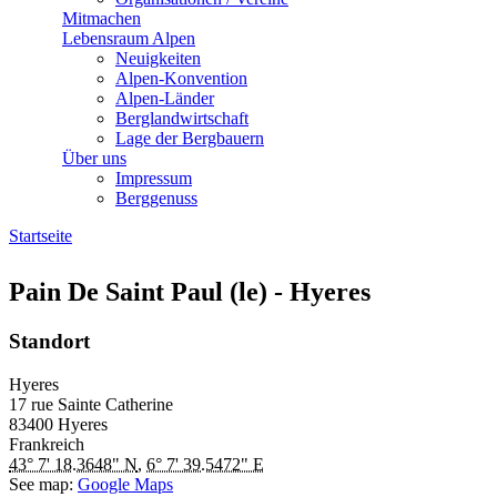
Mitmachen
Lebensraum Alpen
Neuigkeiten
Alpen-Konvention
Alpen-Länder
Berglandwirtschaft
Lage der Bergbauern
Über uns
Impressum
Berggenuss
Startseite
Sie sind hier
Pain De Saint Paul (le) - Hyeres
Standort
Hyeres
17 rue Sainte Catherine
83400
Hyeres
Frankreich
43° 7' 18.3648" N
,
6° 7' 39.5472" E
See map:
Google Maps