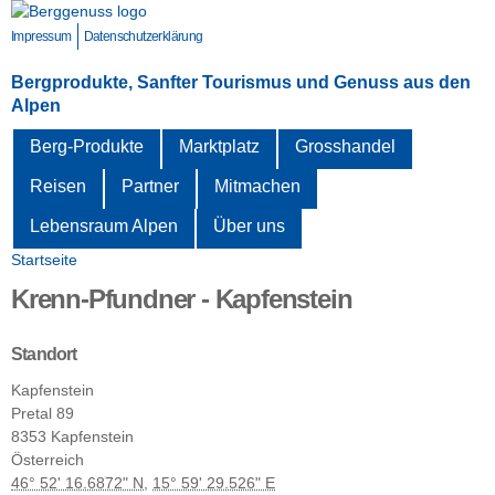
Direkt
zum
Impressum
Datenschutzerklärung
Inhalt
Bergprodukte, Sanfter Tourismus und Genuss aus den
Alpen
Berg-Produkte
Marktplatz
Grosshandel
Reisen
Partner
Mitmachen
Lebensraum Alpen
Über uns
Startseite
Sie sind hier
Krenn-Pfundner - Kapfenstein
Standort
Kapfenstein
Pretal
89
8353
Kapfenstein
Österreich
46° 52' 16.6872" N
,
15° 59' 29.526" E