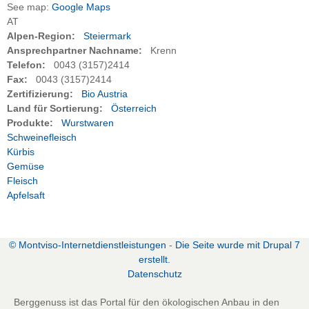
See map:
Google Maps
AT
Alpen-Region:
Steiermark
Ansprechpartner Nachname:
Krenn
Telefon:
0043 (3157)2414
Fax:
0043 (3157)2414
Zertifizierung:
Bio Austria
Land für Sortierung:
Österreich
Produkte:
Wurstwaren
Schweinefleisch
Kürbis
Gemüse
Fleisch
Apfelsaft
zurück zur vorherigen Seite
© Montviso-Internetdienstleistungen
-
Die Seite wurde mit Drupal 7
erstellt.
D
atenschutz
Berggenuss ist das Portal für den ökologischen Anbau in den