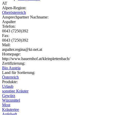
AT
Alpen-Region:
Oberösterreich
Ansprechpartner Nachname:
Aspalter
Telefon:
0043 (7250)392
Fax:
0043 (7250)392
Mail:
aspalter.regina@kt-net.at
Homepage:
http://www.bauernhof.at/kleinplettenbach/
Zertifizierung:
Bio Austria
Land für Sortierung:
Österreich
Produkte:
Urlaub
sonstige Kräuter
Gewürz
Würzmittel
Most
Kräutertee
Apfelsaft