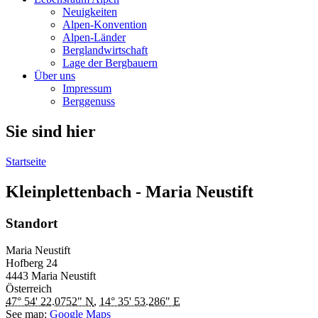
Neuigkeiten
Alpen-Konvention
Alpen-Länder
Berglandwirtschaft
Lage der Bergbauern
Über uns
Impressum
Berggenuss
Sie sind hier
Startseite
Kleinplettenbach - Maria Neustift
Standort
Maria Neustift
Hofberg
24
4443
Maria Neustift
Österreich
47° 54' 22.0752" N
,
14° 35' 53.286" E
See map:
Google Maps