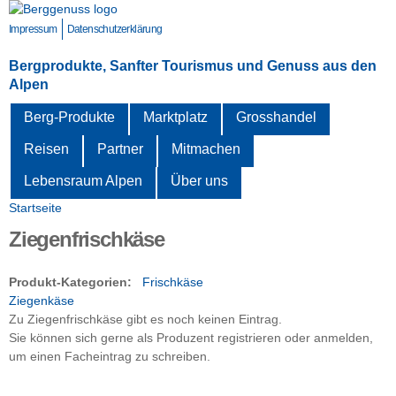
Direkt
zum
Impressum
Datenschutzerklärung
Inhalt
Bergprodukte, Sanfter Tourismus und Genuss aus den
Alpen
Berg-Produkte
Marktplatz
Grosshandel
Reisen
Partner
Mitmachen
Lebensraum Alpen
Über uns
Startseite
Sie sind hier
Ziegenfrischkäse
Produkt-Kategorien:
Frischkäse
Ziegenkäse
Zu Ziegenfrischkäse gibt es noch keinen Eintrag.
Sie können sich gerne als Produzent registrieren oder anmelden,
um einen Facheintrag zu schreiben.
zurück zur vorherigen Seite