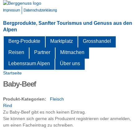
Direkt
zum
Impressum
Datenschutzerklärung
Inhalt
Bergprodukte, Sanfter Tourismus und Genuss aus den
Alpen
Berg-Produkte
Marktplatz
Grosshandel
Reisen
Partner
Mitmachen
Lebensraum Alpen
Über uns
Startseite
Sie sind hier
Baby-Beef
Produkt-Kategorien:
Fleisch
Rind
Zu Baby-Beef gibt es noch keinen Eintrag.
Sie können sich gerne als Produzent registrieren oder anmelden,
um einen Facheintrag zu schreiben.
zurück zur vorherigen Seite