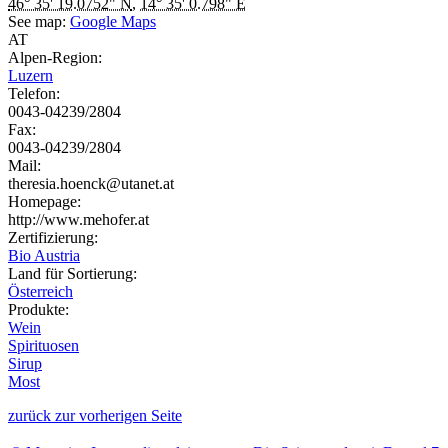
46° 35' 19.0752" N
,
14° 35' 0.798" E
See map:
Google Maps
AT
Alpen-Region:
Luzern
Telefon:
0043-04239/2804
Fax:
0043-04239/2804
Mail:
theresia.hoenck@utanet.at
Homepage:
http://www.mehofer.at
Zertifizierung:
Bio Austria
Land für Sortierung:
Österreich
Produkte:
Wein
Spirituosen
Sirup
Most
zurück zur vorherigen Seite