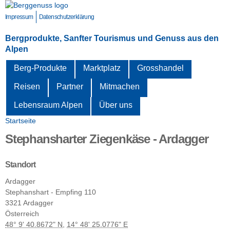
Direkt
zum
Impressum
Datenschutzerklärung
Inhalt
Bergprodukte, Sanfter Tourismus und Genuss aus den
Alpen
Berg-Produkte
Marktplatz
Grosshandel
Reisen
Partner
Mitmachen
Lebensraum Alpen
Über uns
Startseite
Sie sind hier
Stephansharter Ziegenkäse - Ardagger
Standort
Ardagger
Stephanshart - Empfing
110
3321
Ardagger
Österreich
48° 9' 40.8672" N
,
14° 48' 25.0776" E