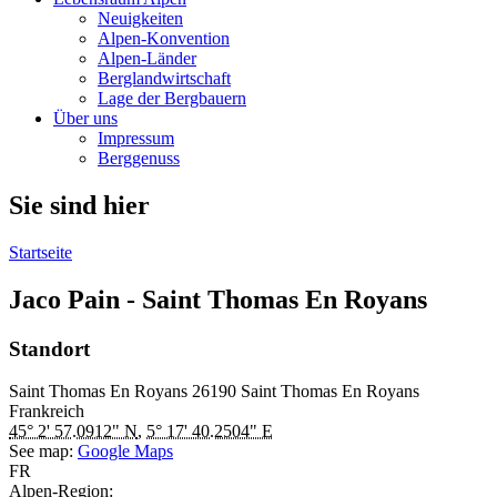
Neuigkeiten
Alpen-Konvention
Alpen-Länder
Berglandwirtschaft
Lage der Bergbauern
Über uns
Impressum
Berggenuss
Sie sind hier
Startseite
Jaco Pain - Saint Thomas En Royans
Standort
Saint Thomas En Royans
26190
Saint Thomas En Royans
Frankreich
45° 2' 57.0912" N
,
5° 17' 40.2504" E
See map:
Google Maps
FR
Alpen-Region: