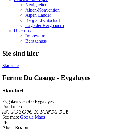
Neuigkeiten
Alpen-Konvention
Alpen-Länder
Berglandwirtschaft
Lage der Bergbauern
Über uns
Impressum
Berggenuss
Sie sind hier
Startseite
Ferme Du Casage - Eygalayes
Standort
Eygalayes
26560
Eygalayes
Frankreich
44° 14' 22.0236" N
,
5° 36' 28.17" E
See map:
Google Maps
FR
Alpen-Region: