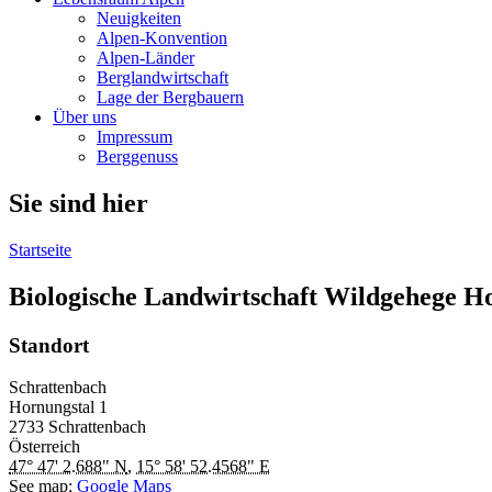
Neuigkeiten
Alpen-Konvention
Alpen-Länder
Berglandwirtschaft
Lage der Bergbauern
Über uns
Impressum
Berggenuss
Sie sind hier
Startseite
Biologische Landwirtschaft Wildgehege H
Standort
Schrattenbach
Hornungstal
1
2733
Schrattenbach
Österreich
47° 47' 2.688" N
,
15° 58' 52.4568" E
See map:
Google Maps