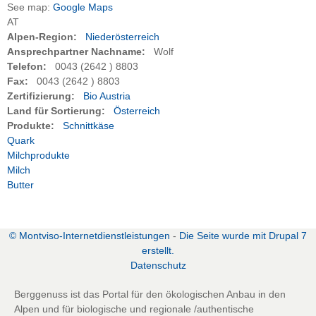
See map:
Google Maps
AT
Alpen-Region:
Niederösterreich
Ansprechpartner Nachname:
Wolf
Telefon:
0043 (2642 ) 8803
Fax:
0043 (2642 ) 8803
Zertifizierung:
Bio Austria
Land für Sortierung:
Österreich
Produkte:
Schnittkäse
Quark
Milchprodukte
Milch
Butter
zurück zur vorherigen Seite
© Montviso-Internetdienstleistungen
-
Die Seite wurde mit Drupal 7
erstellt.
D
atenschutz
Berggenuss ist das Portal für den ökologischen Anbau in den
Alpen und für biologische und regionale /authentische