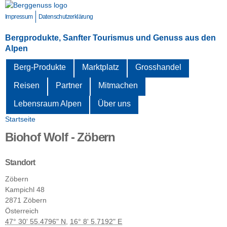
Direkt
zum
Impressum
Datenschutzerklärung
Inhalt
Bergprodukte, Sanfter Tourismus und Genuss aus den
Alpen
Berg-Produkte
Marktplatz
Grosshandel
Reisen
Partner
Mitmachen
Lebensraum Alpen
Über uns
Startseite
Sie sind hier
Biohof Wolf - Zöbern
Standort
Zöbern
Kampichl
48
2871
Zöbern
Österreich
47° 30' 55.4796" N
,
16° 8' 5.7192" E