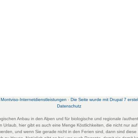
zurück zur vorherigen Seite
 Montviso-Internetdienstleistungen
-
Die Seite wurde mit Drupal 7 erstell
D
atenschutz
ogischen Anbau in den Alpen und für biologische und regionale /authen
en Urlaub, hier gibt es auch eine Menge Köstlichkeiten, die nicht nur au
rden, und wenn Sie gerade nicht in den Ferien sind, dann sind diese 