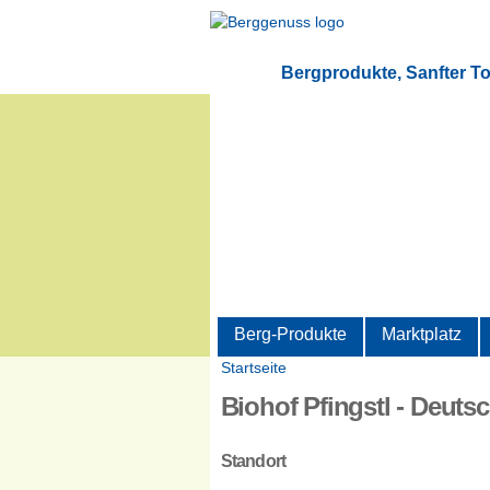
Bergprodukte, Sanfter T
Berg-Produkte
Marktplatz
Startseite
Sie sind hier
Biohof Pfingstl - Deuts
Standort