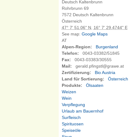
Deutsch Kaltenbrunn
Rohrbrunn
69
7572
Deutsch Kaltenbrunn
Österreich
47° 7' 51.06" N
,
16° 7' 29.4744" E
See map:
Google Maps
AT
Alpen-Region:
Burgenland
Telefon:
0043-03382/51845
Fax:
0043-03383/30555
Mail:
gerald.pfingstl@grawe.at
Zertifizierung:
Bio Austria
Land für Sortierung:
Österreich
Produkte:
Ölsaaten
Weizen
Wein
Verpflegung
Urlaub am Bauernhof
Surfleisch
Spirituosen
Speiseöle
Sirup