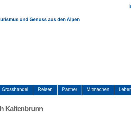
Direkt
zum
Inhalt
ourismus und Genuss aus den Alpen
Grosshandel
Reisen
Partner
Mitmachen
Leben
ch Kaltenbrunn