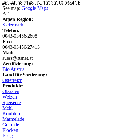
46° 44' 58.7148" N
,
15° 25' 10.5384" E
See map:
Google Maps
AT
Alpen-Region:
Steiermark
Telefon:
0043-03456/2608
Fax:
0043-03456/27413
Mail:
suess@stsnet.at
Zertifizierung:
Bio Austria
Land für Sortierung:
Österreich
Produkte:
Ölsaaten
Weizen
Speiseöle
Mehl
Konfitüre
Marmelade
Getreide
Flocken
Essig