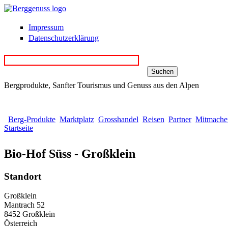
Direkt zum Inhalt
Impressum
Datenschutzerklärung
Bergprodukte, Sanfter Tourismus und Genuss aus den Alpen
Berg-Produkte
Marktplatz
Grosshandel
Reisen
Partner
Mitmache
Startseite
Sie sind hier
Bio-Hof Süss - Großklein
Standort
Großklein
Mantrach
52
8452
Großklein
Österreich