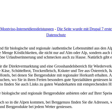
Montviso-Internetdienstleistungen
-
Die Seite wurde mit Drupal 7 erstel
D
atenschutz
d für biologische und regionale /authentische Lebensmittel aus den Al
eine Menge Köstlichkeiten, die nicht nur auf Alm oder Alp, sondern au
schöne Urlaubserinnerung und schmecken auch zu Hause. Natürlich gibt 
ür die Direktvermarktung und eine Grosshandelsbereich für Wiederverk
Käse, Schüttelbrot, Trockenfleisch, Kräuter und Tee aus Österreich, I
otels, bei denen Sie Bergprodukte mit regionaler Herkunft erhalten. 
uchen, wo Sie in ihren Ferien besonders gute Spezialitäten geniessen k
ns finden Sie auch Links zu guten Wanderkarten mit entsprechenden H
e biologische und regionale Bergprodukte anbieten oder auf Ihrer Spei
h so in die Alpen kommen, bei Berggenuss finden Sie die Adressen, 
nd Bergprodukte bei jedem Wetter geniessen.